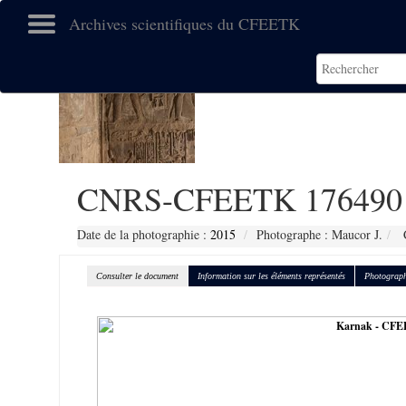
Archives scientifiques du CFEETK
CNRS-CFEETK 176490
Date de la photographie :
2015
Photographe : Maucor J.
C
Consulter le document
Information sur les éléments représentés
Photograph