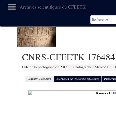
Archives scientifiques du CFEETK
CNRS-CFEETK 176484
Date de la photographie :
2015
Photographe : Maucor J.
C
Consulter le document
Information sur les éléments représentés
Photograph