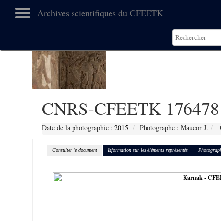
Archives scientifiques du CFEETK
CNRS-CFEETK 176478
Date de la photographie :
2015
Photographe : Maucor J.
C
Consulter le document
Information sur les éléments représentés
Photograph