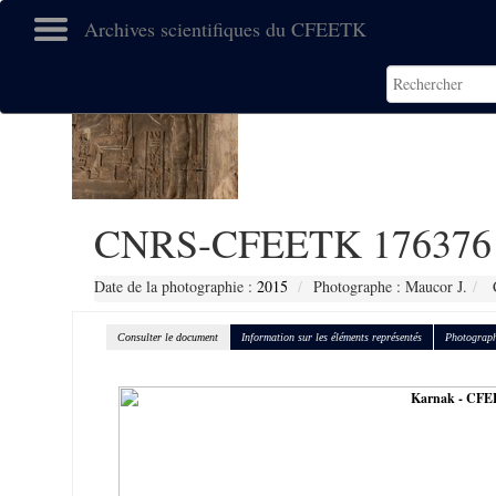
Archives scientifiques du CFEETK
CNRS-CFEETK 176376
Date de la photographie :
2015
Photographe : Maucor J.
C
Consulter le document
Information sur les éléments représentés
Photograph