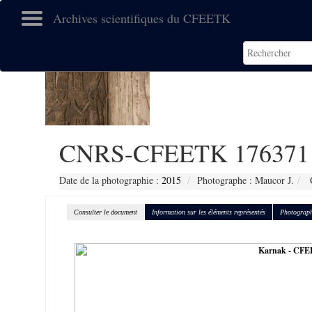
Archives scientifiques du CFEETK
CNRS-CFEETK 176371
Date de la photographie :
2015
Photographe : Maucor J.
C
Consulter le document
Information sur les éléments représentés
Photograph