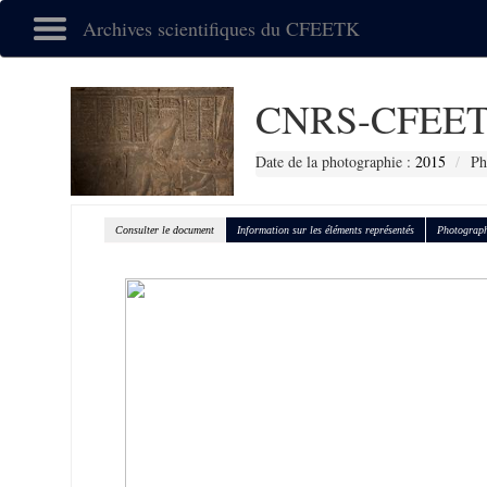
Archives scientifiques du CFEETK
CNRS-CFEET
Date de la photographie :
2015
Ph
Consulter le document
Information sur les éléments représentés
Photograph