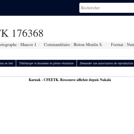
K 176368
otographe : Maucor J.
Commanditaire : Biston-Moulin S.
Format : Num
ies en lien
Télécharger le document en pleine résolution
Demander une autorisation de reproduction