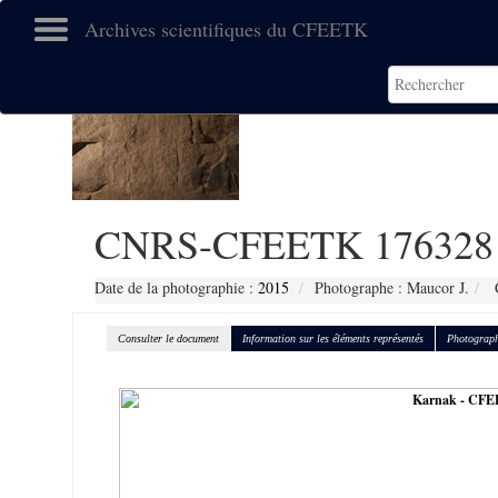
Archives scientifiques du CFEETK
CNRS-CFEETK 176328
Date de la photographie :
2015
Photographe : Maucor J.
C
Consulter le document
Information sur les éléments représentés
Photograph