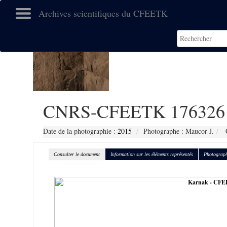
Archives scientifiques du CFEETK
CNRS-CFEETK 176326
Date de la photographie :
2015
Photographe : Maucor J.
C
Consulter le document
Information sur les éléments représentés
Photograph