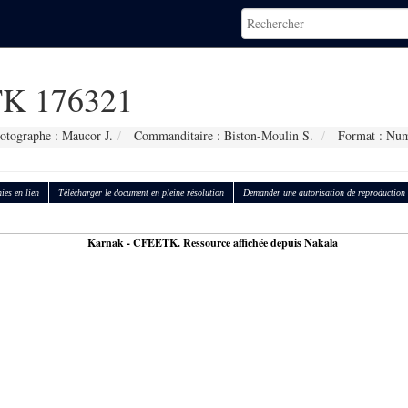
K 176321
otographe : Maucor J.
Commanditaire : Biston-Moulin S.
Format : Num
ies en lien
Télécharger le document en pleine résolution
Demander une autorisation de reproduction