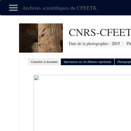
Archives scientifiques du CFEETK
CNRS-CFEET
Date de la photographie :
2015
Ph
Consulter le document
Information sur les éléments représentés
Photograph