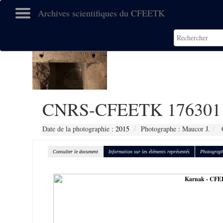
Archives scientifiques du CFEETK
CNRS-CFEETK 176301
Date de la photographie :
2015
Photographe : Maucor J.
C
Consulter le document
Information sur les éléments représentés
Photograph