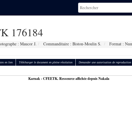
K 176184
otographe : Maucor J.
Commanditaire : Biston-Moulin S.
Format : Num
ies en lien
Télécharger le document en pleine résolution
Demander une autorisation de reproduction