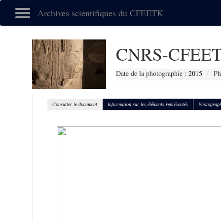
Archives scientifiques du CFEETK
CNRS-CFEET
Date de la photographie :
2015
Ph
Consulter le document
Information sur les éléments représentés
Photograph