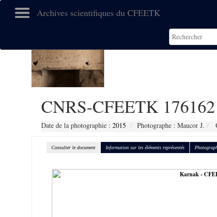
Archives scientifiques du CFEETK
CNRS-CFEETK 176162
Date de la photographie :
2015
Photographe : Maucor J.
C
Consulter le document
Information sur les éléments représentés
Photograph