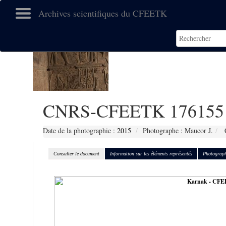
Archives scientifiques du CFEETK
CNRS-CFEETK 176155
Date de la photographie :
2015
Photographe : Maucor J.
C
Consulter le document
Information sur les éléments représentés
Photograph