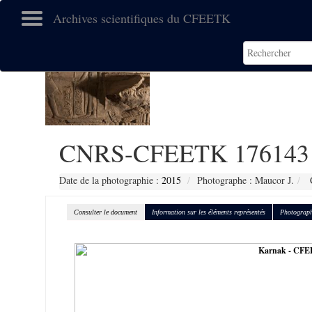
Archives scientifiques du CFEETK
CNRS-CFEETK 176143
Date de la photographie :
2015
Photographe : Maucor J.
C
Consulter le document
Information sur les éléments représentés
Photograph