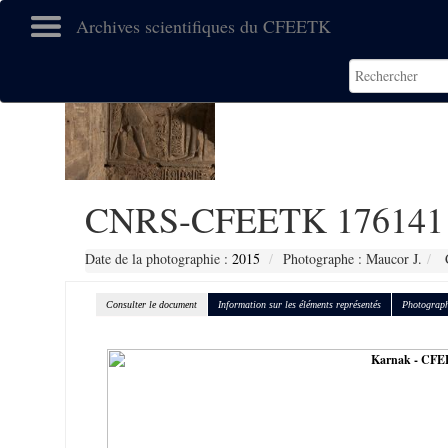
Archives scientifiques du CFEETK
CNRS-CFEETK 176141
Date de la photographie :
2015
Photographe : Maucor J.
C
Consulter le document
Information sur les éléments représentés
Photograph