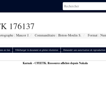
K 176137
otographe : Maucor J.
Commanditaire : Biston-Moulin S.
Format : Num
ies en lien
Télécharger le document en pleine résolution
Demander une autorisation de reproduction