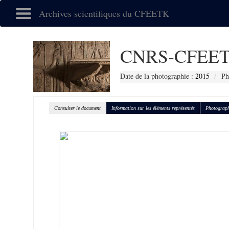
Archives scientifiques du CFEETK
CNRS-CFEET
Date de la photographie :
2015
Ph
Consulter le document
Information sur les éléments représentés
Photograph