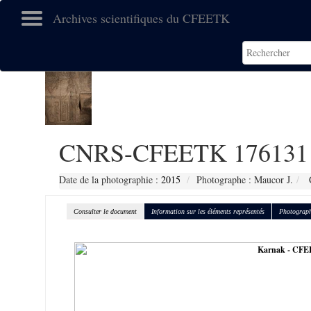
Archives scientifiques du CFEETK
CNRS-CFEETK 176131
Date de la photographie :
2015
Photographe : Maucor J.
C
Consulter le document
Information sur les éléments représentés
Photograph