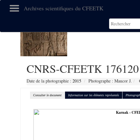
Archives scientifiques du CFEETK
CNRS-CFEETK 176120
Date de la photographie :
2015
Photographe : Maucor J.
C
Consulter le document
Information sur les éléments représentés
Photograph