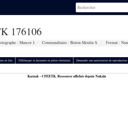
K 176106
otographe : Maucor J.
Commanditaire : Biston-Moulin S.
Format : Num
ies en lien
Télécharger le document en pleine résolution
Demander une autorisation de reproduction