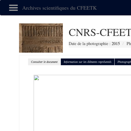
Archives scientifiques du CFEETK
CNRS-CFEET
Date de la photographie :
2015
Ph
Consulter le document
Information sur les éléments représentés
Photograph