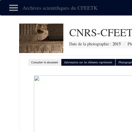
Archives scientifiques du CFEETK
CNRS-CFEET
Date de la photographie :
2015
Ph
Consulter le document
Information sur les éléments représentés
Photograph