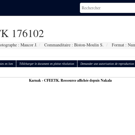
K 176102
otographe : Maucor J.
Commanditaire : Biston-Moulin S.
Format : Num
ies en lien
Télécharger le document en pleine résolution
Demander une autorisation de reproduction