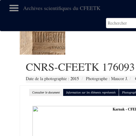
Archives scientifiques du CFEETK
CNRS-CFEETK 176093
Date de la photographie :
2015
Photographe : Maucor J.
C
Consulter le document
Information sur les éléments représentés
Photograph