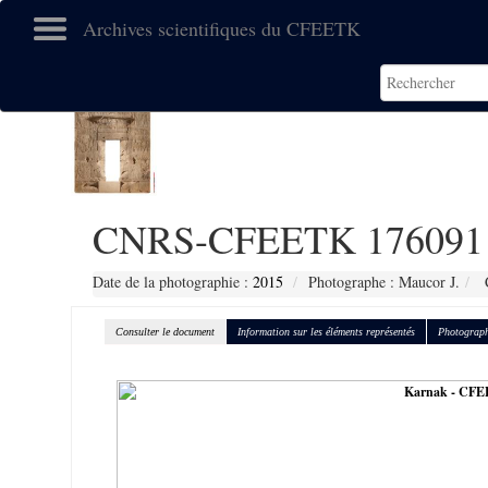
Archives scientifiques du CFEETK
CNRS-CFEETK 176091
Date de la photographie :
2015
Photographe : Maucor J.
C
Consulter le document
Information sur les éléments représentés
Photograph