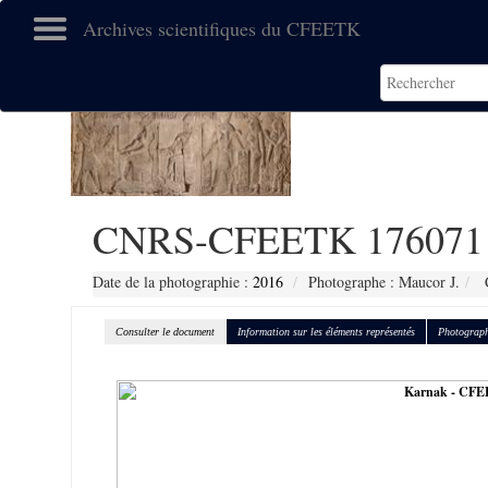
Archives scientifiques du CFEETK
CNRS-CFEETK 176071
Date de la photographie :
2016
Photographe : Maucor J.
C
Consulter le document
Information sur les éléments représentés
Photograph