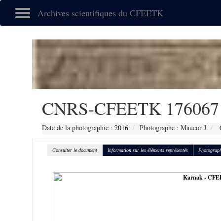
Archives scientifiques du CFEETK
CNRS-CFEETK 176067
Date de la photographie :
2016
Photographe : Maucor J.
C
Consulter le document
Information sur les éléments représentés
Photograph