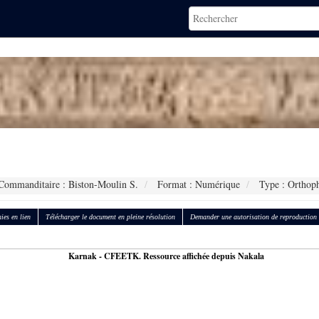
ommanditaire : Biston-Moulin S.
Format : Numérique
Type : Orthop
ies en lien
Télécharger le document en pleine résolution
Demander une autorisation de reproduction