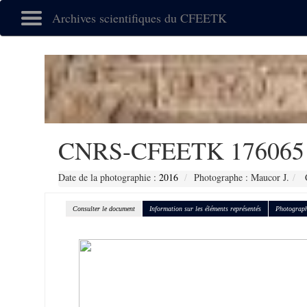
Archives scientifiques du CFEETK
CNRS-CFEETK 176065
Date de la photographie :
2016
Photographe : Maucor J.
C
Consulter le document
Information sur les éléments représentés
Photograph