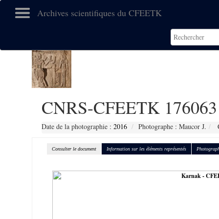
Archives scientifiques du CFEETK
CNRS-CFEETK 176063
Date de la photographie :
2016
Photographe : Maucor J.
C
Consulter le document
Information sur les éléments représentés
Photograph