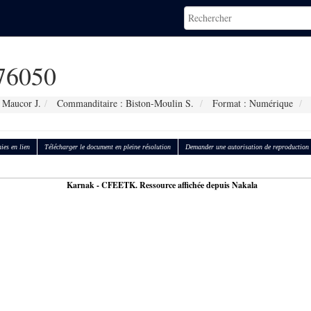
76050
 Maucor J.
Commanditaire : Biston-Moulin S.
Format : Numérique
ies en lien
Télécharger le document en pleine résolution
Demander une autorisation de reproduction