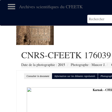
Archives scientifiques du CFEETK
CNRS-CFEETK 176039
Date de la photographie :
2015
Photographe : Maucor J.
C
Consulter le document
Information sur les éléments représentés
Photograph