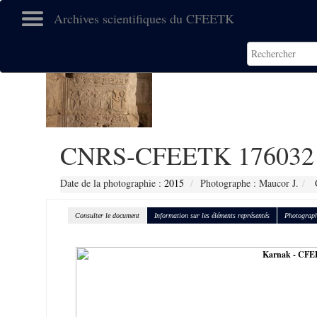
Archives scientifiques du CFEETK
CNRS-CFEETK 176032
Date de la photographie :
2015
Photographe : Maucor J.
C
Consulter le document
Information sur les éléments représentés
Photograph