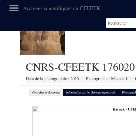
Archives scientifiques du CFEETK
CNRS-CFEETK 176020
Date de la photographie :
2015
Photographe : Maucor J.
C
Consulter le document
Information sur les éléments représentés
Photograph