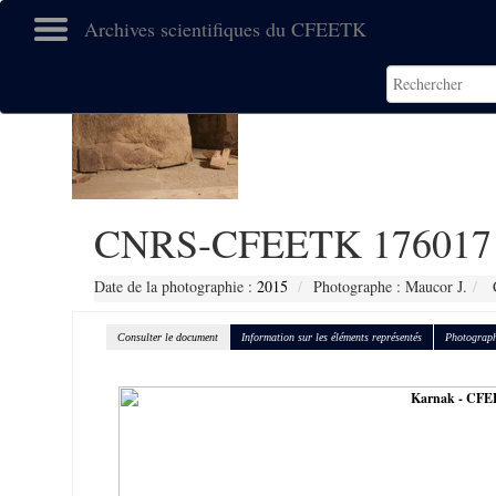
Archives scientifiques du CFEETK
CNRS-CFEETK 176017
Date de la photographie :
2015
Photographe : Maucor J.
C
Consulter le document
Information sur les éléments représentés
Photograph