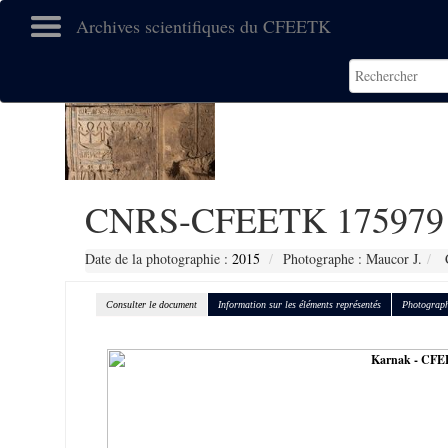
Archives scientifiques du CFEETK
CNRS-CFEETK 175979
Date de la photographie :
2015
Photographe : Maucor J.
C
Consulter le document
Information sur les éléments représentés
Photograph