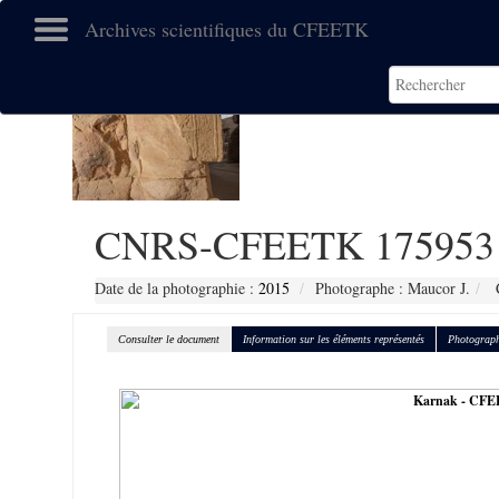
Archives scientifiques du CFEETK
CNRS-CFEETK 175953
Date de la photographie :
2015
Photographe : Maucor J.
C
Consulter le document
Information sur les éléments représentés
Photograph