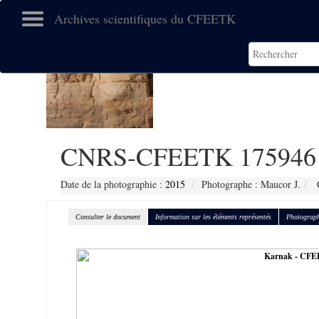
Archives scientifiques du CFEETK
CNRS-CFEETK 175946
Date de la photographie :
2015
Photographe : Maucor J.
C
Consulter le document
Information sur les éléments représentés
Photograph