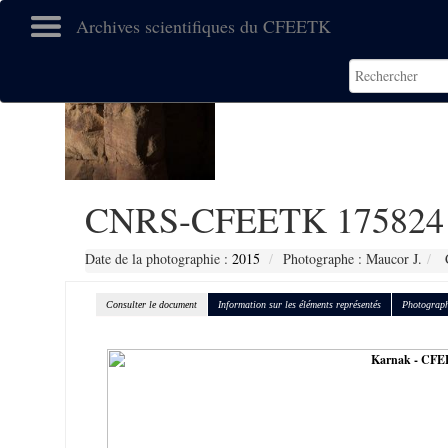
Archives scientifiques du CFEETK
CNRS-CFEETK 175824
Date de la photographie :
2015
Photographe : Maucor J.
C
Consulter le document
Information sur les éléments représentés
Photograph