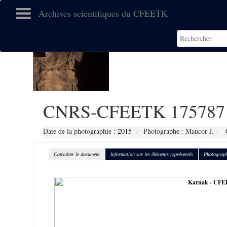
Archives scientifiques du CFEETK
CNRS-CFEETK 175787
Date de la photographie :
2015
Photographe : Maucor J.
C
Consulter le document
Information sur les éléments représentés
Photograph