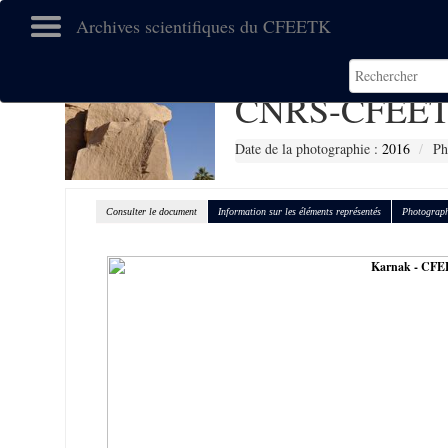
Archives scientifiques du CFEETK
CNRS-CFEET
Date de la photographie :
2016
Ph
Consulter le document
Information sur les éléments représentés
Photograph