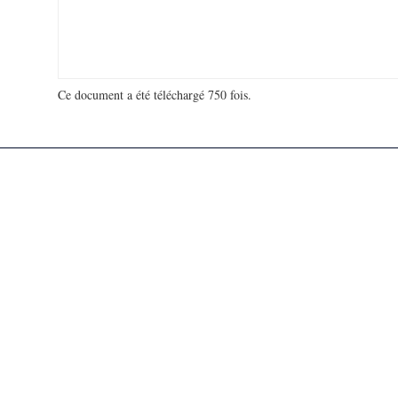
Ce document a été téléchargé 750 fois.
18 916 630 visites - 130