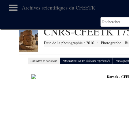
Archives scientifiques du CFEETK
CNRS-CFEETK 17
Date de la photographie :
2016
Photographe : Bi
Consulter le document
Information sur les éléments représentés
Photograph