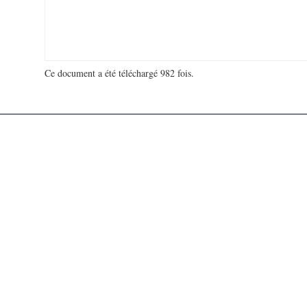
Ce document a été téléchargé 982 fois.
18 915 233 visites - 116