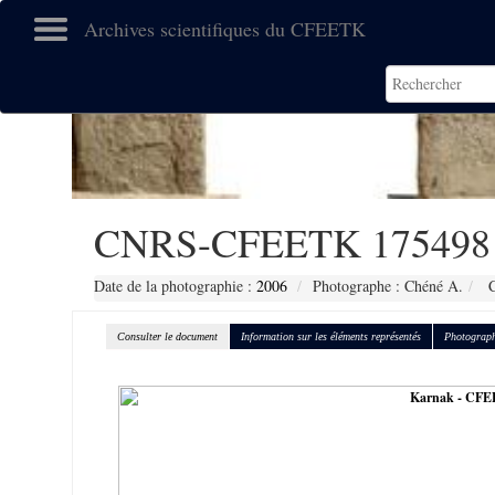
Archives scientifiques du CFEETK
CNRS-CFEETK 175498
Date de la photographie :
2006
Photographe : Chéné A.
C
Consulter le document
Information sur les éléments représentés
Photograph