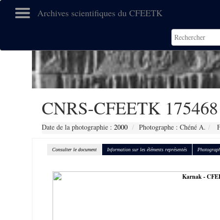
Archives scientifiques du CFEETK
CNRS-CFEETK 175468
Date de la photographie :
2000
Photographe : Chéné A.
F
Consulter le document
Information sur les éléments représentés
Photograph