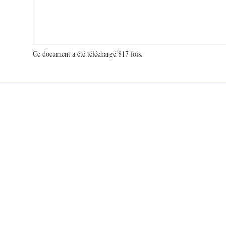
Ce document a été téléchargé 817 fois.
18 951 203 visites - 143