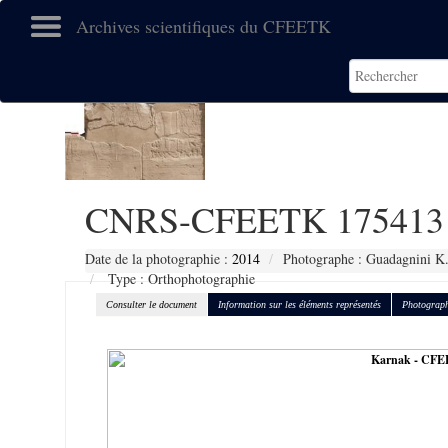
Archives scientifiques du CFEETK
CNRS-CFEETK 175413
Date de la photographie :
2014
Photographe : Guadagnini K
Type : Orthophotographie
Consulter le document
Information sur les éléments représentés
Photograph