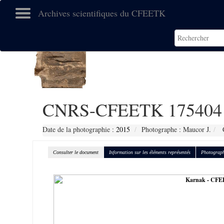
Archives scientifiques du CFEETK
CNRS-CFEETK 175404
Date de la photographie :
2015
Photographe : Maucor J.
C
Consulter le document
Information sur les éléments représentés
Photograph