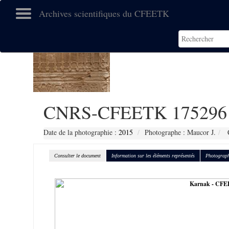
Archives scientifiques du CFEETK
CNRS-CFEETK 175296
Date de la photographie :
2015
Photographe : Maucor J.
C
Consulter le document
Information sur les éléments représentés
Photograph