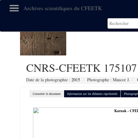
Archives scientifiques du CFEETK
CNRS-CFEETK 175107
Date de la photographie :
2015
Photographe : Maucor J.
C
Consulter le document
Information sur les éléments représentés
Photograph