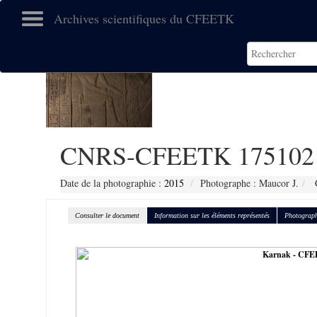
Archives scientifiques du CFEETK
CNRS-CFEETK 175102
Date de la photographie :
2015
Photographe : Maucor J.
C
Consulter le document
Information sur les éléments représentés
Photograph