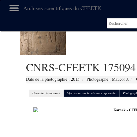
Archives scientifiques du CFEETK
CNRS-CFEETK 175094
Date de la photographie :
2015
Photographe : Maucor J.
C
Consulter le document
Information sur les éléments représentés
Photograph