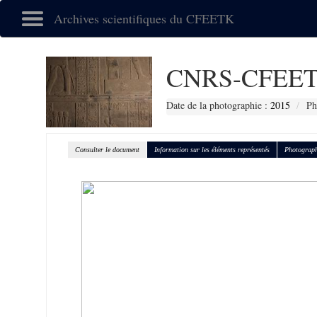
Archives scientifiques du CFEETK
CNRS-CFEET
Date de la photographie :
2015
Ph
Consulter le document
Information sur les éléments représentés
Photograph