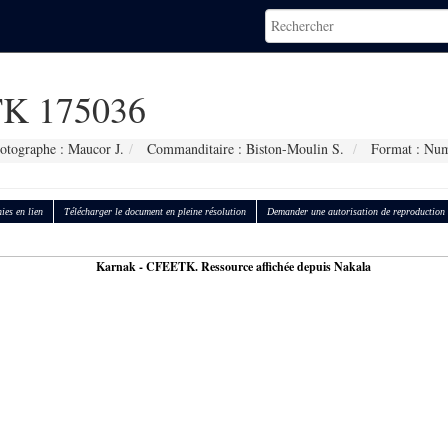
K 175036
otographe : Maucor J.
Commanditaire : Biston-Moulin S.
Format : Num
ies en lien
Télécharger le document en pleine résolution
Demander une autorisation de reproduction