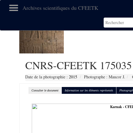
Archives scientifiques du CFEETK
CNRS-CFEETK 175035
Date de la photographie :
2015
Photographe : Maucor J.
C
Consulter le document
Information sur les éléments représentés
Photograph