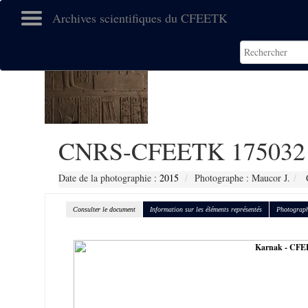
Archives scientifiques du CFEETK
CNRS-CFEETK 175032
Date de la photographie :
2015
Photographe : Maucor J.
C
Consulter le document
Information sur les éléments représentés
Photograph